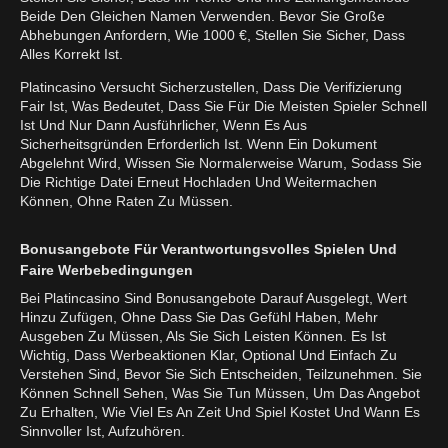
Beide Den Gleichen Namen Verwenden. Bevor Sie Große
Abhebungen Anfordern, Wie 1000 €, Stellen Sie Sicher, Dass
Alles Korrekt Ist.
Platincasino Versucht Sicherzustellen, Dass Die Verifizierung
Fair Ist, Was Bedeutet, Dass Sie Für Die Meisten Spieler Schnell
Ist Und Nur Dann Ausführlicher, Wenn Es Aus
Sicherheitsgründen Erforderlich Ist. Wenn Ein Dokument
Abgelehnt Wird, Wissen Sie Normalerweise Warum, Sodass Sie
Die Richtige Datei Erneut Hochladen Und Weitermachen
Können, Ohne Raten Zu Müssen.
Bonusangebote Für Verantwortungsvolles Spielen Und
Faire Werbebedingungen
Bei Platincasino Sind Bonusangebote Darauf Ausgelegt, Wert
Hinzu Zufügen, Ohne Dass Sie Das Gefühl Haben, Mehr
Ausgeben Zu Müssen, Als Sie Sich Leisten Können. Es Ist
Wichtig, Dass Werbeaktionen Klar, Optional Und Einfach Zu
Verstehen Sind, Bevor Sie Sich Entscheiden, Teilzunehmen. Sie
Können Schnell Sehen, Was Sie Tun Müssen, Um Das Angebot
Zu Erhalten, Wie Viel Es An Zeit Und Spiel Kostet Und Wann Es
Sinnvoller Ist, Aufzuhören.