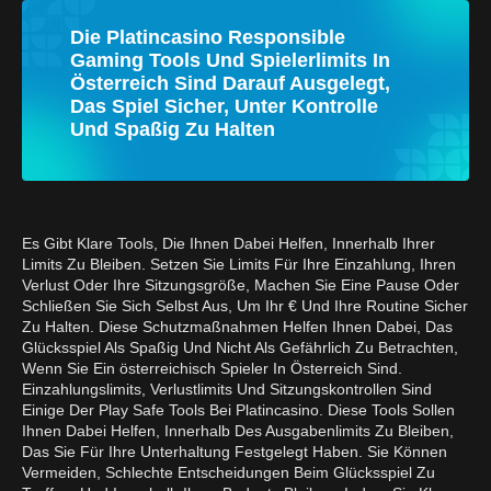
Die Platincasino Responsible
Gaming Tools Und Spielerlimits In
Österreich Sind Darauf Ausgelegt,
Das Spiel Sicher, Unter Kontrolle
Und Spaßig Zu Halten
Es Gibt Klare Tools, Die Ihnen Dabei Helfen, Innerhalb Ihrer
Limits Zu Bleiben. Setzen Sie Limits Für Ihre Einzahlung, Ihren
Verlust Oder Ihre Sitzungsgröße, Machen Sie Eine Pause Oder
Schließen Sie Sich Selbst Aus, Um Ihr € Und Ihre Routine Sicher
Zu Halten. Diese Schutzmaßnahmen Helfen Ihnen Dabei, Das
Glücksspiel Als Spaßig Und Nicht Als Gefährlich Zu Betrachten,
Wenn Sie Ein österreichisch Spieler In Österreich Sind.
Einzahlungslimits, Verlustlimits Und Sitzungskontrollen Sind
Einige Der Play Safe Tools Bei Platincasino. Diese Tools Sollen
Ihnen Dabei Helfen, Innerhalb Des Ausgabenlimits Zu Bleiben,
Das Sie Für Ihre Unterhaltung Festgelegt Haben. Sie Können
Vermeiden, Schlechte Entscheidungen Beim Glücksspiel Zu