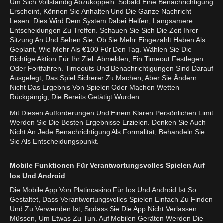
Um Sich Vollständig Abzukoppeln. Sobald Eine Benachrichtigung
Erscheint, Können Sie Anhalten Und Die Ganze Nachricht
Lesen. Dies Wird Dem System Dabei Helfen, Langsamere
Entscheidungen Zu Treffen. Schauen Sie Sich Die Zeit Ihrer
Sitzung An Und Sehen Sie, Ob Sie Mehr Eingezahlt Haben Als
Geplant, Wie Mehr Als €100 Für Den Tag. Wählen Sie Die
Richtige Aktion Für Ihr Ziel: Abmelden, Ein Timeout Festlegen
Oder Fortfahren. Timeouts Und Benachrichtigungen Sind Darauf
Ausgelegt, Das Spiel Sicherer Zu Machen, Aber Sie Ändern
Nicht Das Ergebnis Von Spielen Oder Machen Wetten
Rückgängig, Die Bereits Getätigt Wurden.
Mit Diesen Aufforderungen Und Einem Klaren Persönlichen Limit
Werden Sie Die Besten Ergebnisse Erzielen. Denken Sie Auch
Nicht An Jede Benachrichtigung Als Formalität; Behandeln Sie
Sie Als Entscheidungspunkt.
Mobile Funktionen Für Verantwortungsvolles Spielen Auf
Ios Und Android
Die Mobile App Von Platincasino Für Ios Und Android Ist So
Gestaltet, Dass Verantwortungsvolles Spielen Einfach Zu Finden
Und Zu Verwenden Ist, Sodass Sie Die App Nicht Verlassen
Müssen, Um Etwas Zu Tun. Auf Mobilen Geräten Werden Die