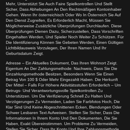
Mehr, Unterstützt Sie Auch Faire Spielkontrollen Und Stellt
Sicher, Dass Abhebungen An Den Rechtmäßigen Kontoinhaber
Gehen. Wenn Ihr österreichisch Oder Wo In Österreich Sie Auf
Den Dienst Zugreifen, Es Erforderlich Macht, Müssen Sie
Möglicherweise Zusätzliche Überprüfungen Durchlaufen. Diese
Überprüfungen Dienen Dazu, Sicherzustellen, Dass Vorschriften
Eingehalten Werden, Und Spieler Noch Weiter Zu Schützen. Für
Die Identifizierung Können Sie Gebeten Werden, Einen Gültigen
Lichtbildausweis Vorzulegen, Der Ihren Namen Und Ihr
Geburtsdatum Zeigt.
Adresse – Ein Aktuelles Dokument, Das Ihren Wohnort Zeigt.
Eigentum An Der Zahlungsmethode: Nachweis, Dass Sie Die
Einzahlungsmethode Besitzen, Besonders Wenn Sie Einen
Betrag Von 100 $ Oder Mehr Eingezahlt Haben. Die Herkunft
Der Mittel – Falls Für Höhere Aktivitätsstufen Erforderlich – Um
Betrugs- Und Verantwortungsvolle Spielkontrollen Zu
Unterstützen. Um Die Verifizierung Schnell Zu Halten Und
Verzögerungen Zu Vermeiden, Laden Sie Farbfotos Hoch, Die
Klar Sind Und Keine Abgeschnittenen Ecken, Blendungen Oder
Schwer Lesbaren Text Aufweisen. Stellen Sie Sicher, Dass Die
Informationen In Ihrem Konto Und Den Dokumenten, Die Sie
Haben, Exakt Übereinstimmen. Um Probleme Zu Vermeiden,
Stellen Sie Sicher, Dass Ihr Konto Und Ihre Zahlungsmethode