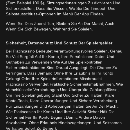
(Zum Beispiel 100 $), Sitzungserinnerungen Zu Aktivieren Und
Sicherzustellen, Dass Sie Wissen, Wo Sie Die Timeout- Und
Selbstausschluss-Optionen Im Menü Der App Finden.
Wenn Sie Dies Zuerst Tun, Bleiben Sie An Der Macht, Auch
Wenn Sie Sich Bewegen, Während Sie Spielen.
Sicherheit, Datenschutz Und Schutz Der Spielergelder
Bei Platincasino Bedeutet Verantwortungsvolles Spielen, Genau
So Viel Sorgfalt Auf Ihr Konto, Ihre Persönlichen Daten Und
Guthaben Zu Verwenden Wie Auf Die Spielkontrollen.
Sicherheitsfunktionen Sind Darauf Ausgelegt, Die Chance Zu
Verringern, Dass Jemand Ohne Ihre Erlaubnis In Ihr Konto
Gelangt Oder Ihre Spielerinformationen Missbraucht.
Platincasino Verwendet Praktische Sicherheitsmaßnahmen, Wie
Verschlüsselte Verbindungen Und Überprüfte Zahlungsflüsse,
Um Ihre Spielumgebung Stabil Und Sicher Zu Halten. Klare
Konto-Tools, Klare Überprüfungen Und Sichere Verarbeitung
Für Einzahlungen Und Abhebungen Halten Sie An Der Macht.
Wie Platincasino Ihr Konto Und Ihre Aktivität Sicher Hält Die
Sicherheit Für Ihr Konto Beginnt Damit, Andere Davon
Abzuhalten, Ohne Erlaubnis Hineinzugelangen, Und Seltsames
Verhalten Sofort Zu Bemerk