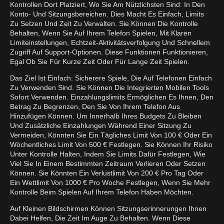
Kontrollen Dort Platziert, Wo Sie Am Nützlichsten Sind: In Den
Konto- Und Sitzungsbereichen. Dies Macht Es Einfach, Limits
Zu Setzen Und Zeit Zu Verwalten. Sie Können Die Kontrolle
Behalten, Wenn Sie Auf Ihrem Telefon Spielen, Mit Klaren
Limiteinstellungen, Echtzeit-Aktivitätsverfolgung Und Schnellem
Zugriff Auf Support-Optionen. Diese Funktionen Funktionieren,
Egal Ob Sie Für Kurze Zeit Oder Für Lange Zeit Spielen.
Das Ziel Ist Einfach: Sicherere Spiele, Die Auf Telefonen Einfach
Zu Verwenden Sind. Sie Können Die Integrierten Mobilen Tools
Sofort Verwenden. Einzahlungslimits Ermöglichen Es Ihnen, Den
Betrag Zu Begrenzen, Den Sie Von Ihrem Telefon Aus
Hinzufügen Können. Um Innerhalb Ihres Budgets Zu Bleiben
Und Zusätzliche Einzahlungen Während Einer Sitzung Zu
Vermeiden, Könnten Sie Ein Tägliches Limit Von 100 € Oder Ein
Wöchentliches Limit Von 500 € Festlegen. Sie Können Ihr Risiko
Unter Kontrolle Halten, Indem Sie Limits Dafür Festlegen, Wie
Viel Sie In Einem Bestimmten Zeitraum Verlieren Oder Setzen
Können. Sie Könnten Ein Verlustlimit Von 200 € Pro Tag Oder
Ein Wettlimit Von 1000 € Pro Woche Festlegen, Wenn Sie Mehr
Kontrolle Beim Spielen Auf Ihrem Telefon Haben Möchten.
Auf Kleinen Bildschirmen Können Sitzungserinnerungen Ihnen
Dabei Helfen, Die Zeit Im Auge Zu Behalten. Wenn Diese